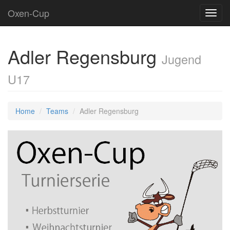
Oxen-Cup
Toggl
navig
Adler Regensburg
Jugend
U17
Home
Teams
Adler Regensburg