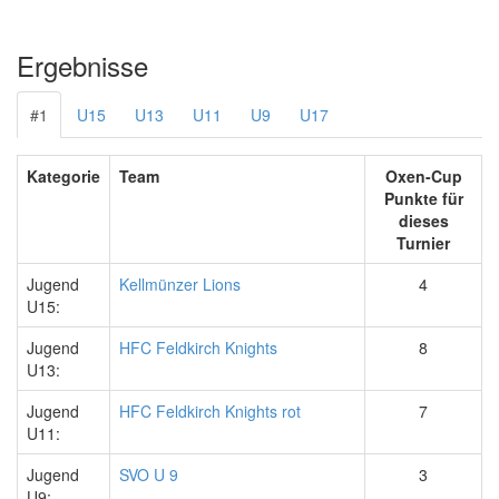
Ergebnisse
#1
U15
U13
U11
U9
U17
Kategorie
Team
Oxen-Cup
Punkte für
dieses
Turnier
Jugend
Kellmünzer Lions
4
U15:
Jugend
HFC Feldkirch Knights
8
U13:
Jugend
HFC Feldkirch Knights rot
7
U11:
Jugend
SVO U 9
3
U9: