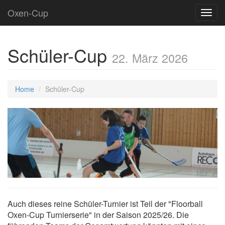
Oxen-Cup
Toggl
navig
Schüler-Cup
22. März 2026
Home
Schüler-Cup
Auch dieses reine Schüler-Turnier ist Teil der "Floorball
Oxen-Cup Turnierserie" in der Saison 2025/26. Die