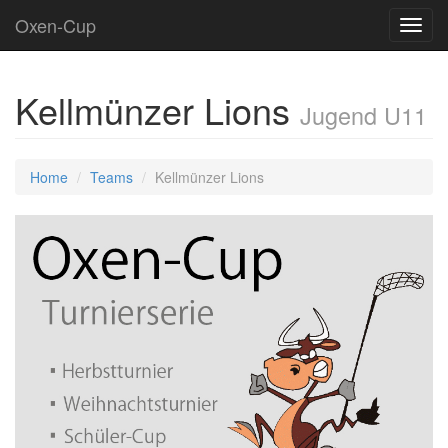
Oxen-Cup
Toggl
navig
Kellmünzer Lions
Jugend U11
Home
Teams
Kellmünzer Lions