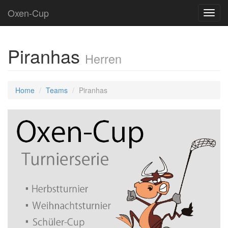
Oxen-Cup
Toggl
navig
Piranhas
Herren
Home
Teams
Piranhas