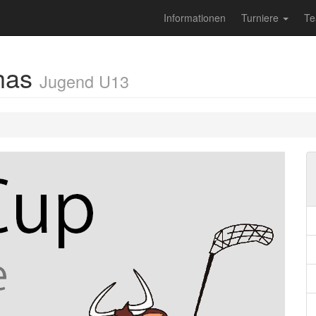
Informationen
Turniere
T
nhas
Jugend U13